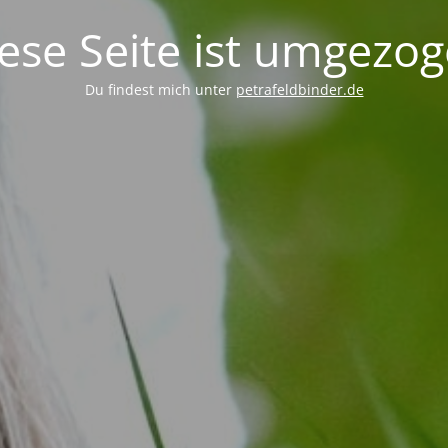
ese Seite ist umgezo
Du findest mich unter
petrafeldbinder.de