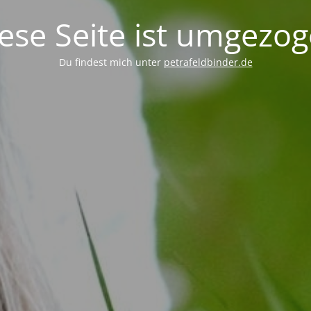
ese Seite ist umgezo
Du findest mich unter
petrafeldbinder.de