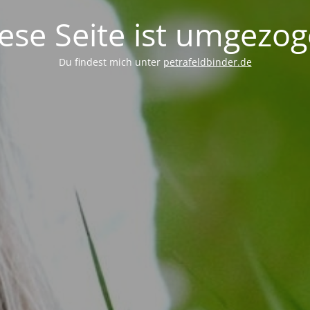
ese Seite ist umgezo
Du findest mich unter
petrafeldbinder.de