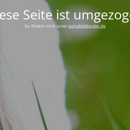
ese Seite ist umgezo
Du findest mich unter
petrafeldbinder.de