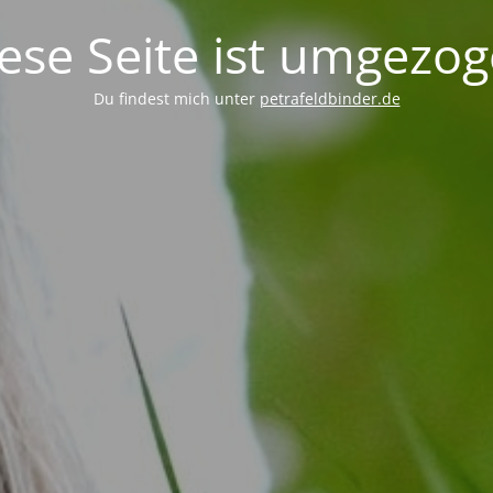
ese Seite ist umgezo
Du findest mich unter
petrafeldbinder.de