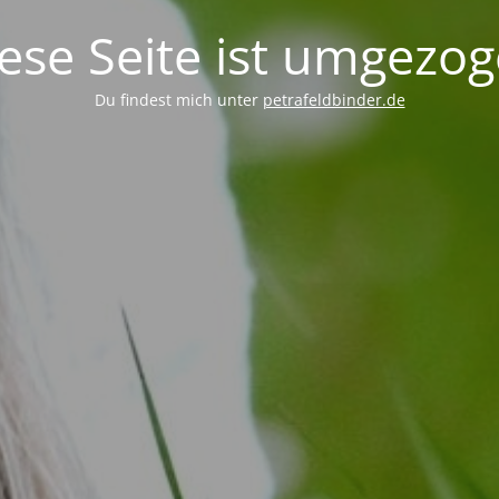
ese Seite ist umgezo
Du findest mich unter
petrafeldbinder.de